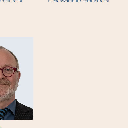
rbeitsrecht
Fachanwältin für Familienrecht
r