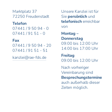
Marktplatz 37
Unsere Kanzlei ist für
72250 Freudenstadt
Sie
persönlich
und
telefonisch
erreich­bar
Telefon
von
07441 / 9 50 94 - 0
07441 / 91 51 - 0
Montag –
Donnerstag
Fax
09:00 bis 12:00 Uhr
07441 / 9 50 94 - 20
14:00 bis 17:00 Uhr
07441 / 91 51 - 51
Freitag
kanzlei@rae-fds.de
09:00 bis 12:00 Uhr
Nach vor­heriger
Verein­barung sind
Besprechungstermine
auch außerhalb dieser
Zeiten möglich.